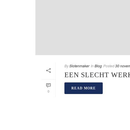
By
Slotenmaker
In
Blog
Posted
30 nove
EEN SLECHT WER
READ MORE
0