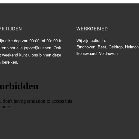
RKTIJDEN
WERKGEBIED
Wij zijn actief in:
ijn elke dag van 00:00 tot 00: 00 te
Eindhoven
,
Best
,
Geldrop
,
Helmon
iken voor alle (spoed)klussen. Ook
lkenswaard
,
Veldhoven
et weekend kunt u ons binnen deze
n bereiken.