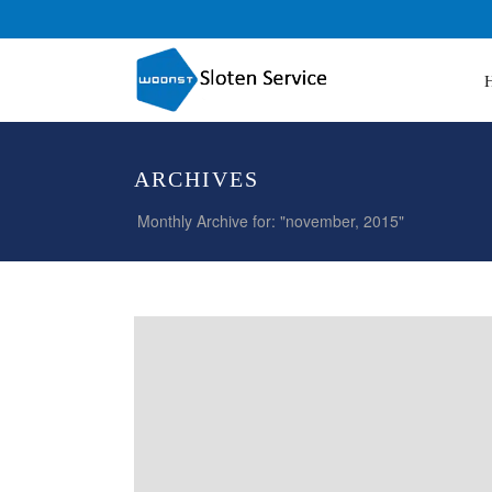
ARCHIVES
Monthly Archive for: "november, 2015"