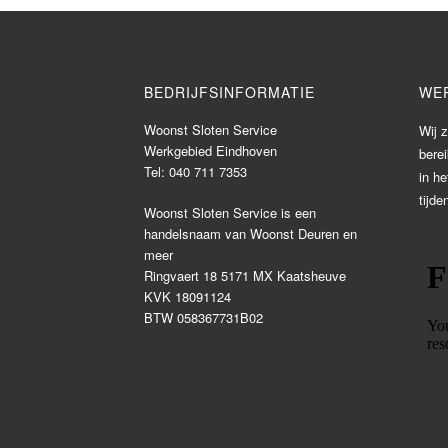
BEDRIJFSINFORMATIE
WE
Woonst Sloten Service
Wij z
Werkgebied Eindhoven
bere
Tel:
040 711 7353
in h
tijde
Woonst Sloten Service is een
handelsnaam van Woonst Deuren en
meer
Ringvaert 18 5171 MX Kaatsheuve
KVK 18091124
BTW 058367731B02