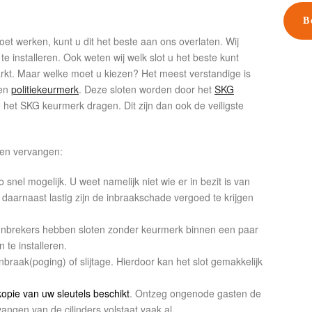
B
et werken, kunt u dit het beste aan ons overlaten. Wij
te installeren. Ook weten wij welk slot u het beste kunt
arkt. Maar welke moet u kiezen? Het meest verstandige is
een
politiekeurmerk
. Deze sloten worden door het
SKG
het SKG keurmerk dragen. Dit zijn dan ook de veiligste
ten vervangen:
 snel mogelijk. U weet namelijk niet wie er in bezit is van
daarnaast lastig zijn de inbraakschade vergoed te krijgen
 Inbrekers hebben sloten zonder keurmerk binnen een paar
 te installeren.
nbraak(poging) of slijtage. Hierdoor kan het slot gemakkelijk
kopie van uw sleutels beschikt
. Ontzeg ongenode gasten de
angen van de cilinders volstaat vaak al.